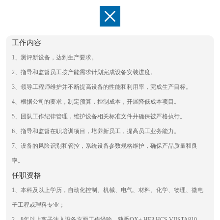

工作内容
1、测评新设备，达到生产要求。
2、指导和监督员工按产能需求计划完成设备安装进度。
3、领导工程师维护并不断提高设备的性能和利用率，完成生产目标。
4、根据公司的要求，制定预算，控制成本，开展降低成本项目。
人才招聘
培训与发展
人才关爱
5、团队工作纪律管理，维护设备相关标准文件并确保被严格执行。
6、指导和监督在职培训项目，培养新员工，提高员工业务能力。
7、设备的风险识别和管控，系统设备参数规格维护，确保产品质量和良
率。
电话 : 023-66468000
任职资格
地址 : 重庆市北碚区悦复大道288号
1、本科及以上学历，自动化控制、机械、电气、材料、化学、物理、微电
邮箱 : contact@CQSIMIC.COM
子工程或理科专业；
重庆万国半导体科技有限公司
渝ICP备18014808号
渝公网安备 50010902001222号
2、8年以上离子注入设备方面工作经验，熟悉QX+,HE3,HCS,VIISTA810，